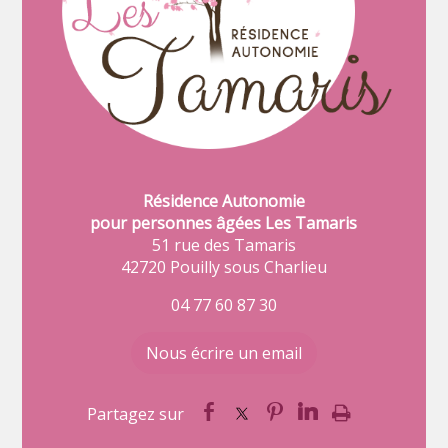
Résidence Autonomie
pour personnes âgées Les Tamaris
51 rue des Tamaris
42720 Pouilly sous Charlieu
04 77 60 87 30
Nous écrire un email