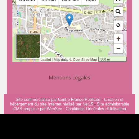
+
−
300 m
Leaflet
| Map data: ©
OpenStreetMap
Mentions Légales
Site commercialisé par Centre France Publicité
-
Création et
hébergement du site Internet réalisé par Net15
-
Site administrable
CMS propulsé par WebSee
-
Conditions Générales d'Utilisation