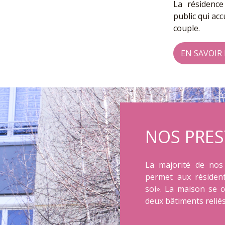
La résidence
public qui ac
couple.
EN SAVOIR
NOS PRES
La majorité de nos
permet aux résiden
soi». La maison se 
deux bâtiments reliés