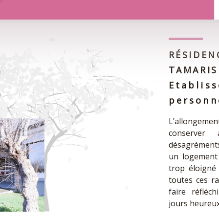
RÉSIDEN
TAMARIS
Etablis
personn
L’allongemen
conserver 
désagréments d
un logement 
trop éloigné 
toutes ces ra
faire réfléc
jours heureux