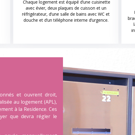
Chaque logement est équipé d’une cuisinette
avec évier, deux plaques de cuisson et un
réfrigérateur, d’une salle de bains avec WC et
bra
douche et d’un téléphone interne d’urgence.
i
onnés et ouvrent droit,
alisée au logement (APL),
tement à la Residence. Ces
yer que devra régler le