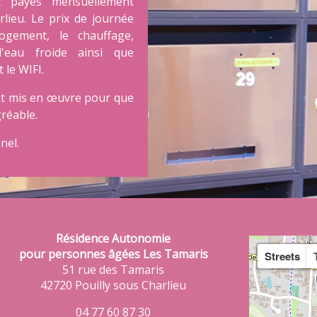
t payés mensuellement
lieu. Le prix de journée
ogement, le chauffage,
 l'eau froide ainsi que
 le WIFI.
est mis en œuvre pour que
réable.
nel.
Résidence Autonomie
pour personnes âgées Les Tamaris
Streets
51 rue des Tamaris
42720 Pouilly sous Charlieu
04 77 60 87 30