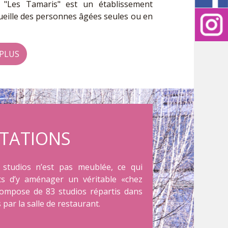
 "Les Tamaris" est un établissement
cueille des personnes âgées seules ou en
 PLUS
TATIONS
 studios n’est pas meublée, ce qui
ts d’y aménager un véritable «chez
compose de 83 studios répartis dans
 par la salle de restaurant.