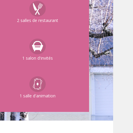
2 salles de restaurant
1 salon d'invités
1 salle d'animation